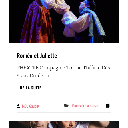
Roméo et Juliette
THEATRE Compagnie Tortue Théâtre Dès
6 ans Durée : 1
ROMÉO
LIRE LA SUITE…
ET
JULIETTE
Categories
Découvrir La Saison
MCL Gauchy
By