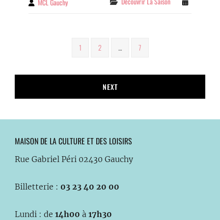
Categories
Découvrir La Saison
MCL Gauchy
By
MAGIQUE
Pagination
Page
Page
Page
1
2
…
7
des
publications
NEXT
MAISON DE LA CULTURE ET DES LOISIRS
Rue Gabriel Péri 02430 Gauchy
Billetterie :
03 23 40 20 00
Lundi : de
14h00
à
17h30