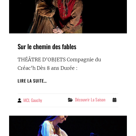
Sur le chemin des fables
THÉÂTRE D’OBJETS Compagnie du
Créac’h Dès 8 ans Durée :
SUR
LIRE LA SUITE…
LE
CHEMIN
DES
Categories
Découvrir La Saison
MCL Gauchy
By
FABLES