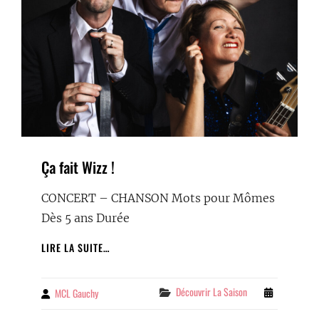
Ça fait Wizz !
CONCERT – CHANSON Mots pour Mômes
Dès 5 ans Durée
ÇA
LIRE LA SUITE…
FAIT
WIZZ
!
Categories
Découvrir La Saison
MCL Gauchy
By